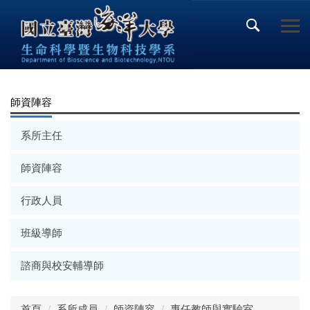
跳
到
主
要
內
容
區
師資陣容
系所主任
師資陣容
行政人員
班級導師
諮商與校安輔導師
首頁
系所成員
師資陣容
專任教師與實驗室