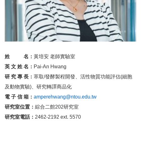
姓 名：
黃培安 老師實驗室
英 文 姓 名：
Pai-An Hwang
研 究 專 長：
萃取/發酵製程開發、活性物質功能評估(細胞
及動物實驗)、研究轉譯商品化
電 子 信 箱：
amperehwang@ntou.edu.tw
研究室位置：
綜合二館202研究室
研究室電話：
2462-2192 ext. 5570