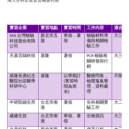
海大生科企業實習機會列表
實習企業
實習地點
實習時間
工作內容
適合對
台灣檢驗
新北市五
寒假，暑
檢驗材料準
大三以
SGS
股
假
備與相關檢
科技股份有限
驗工作
公司
天基百鷗科技
基隆
暑假
檢驗相
大三以
PCR
關研發與行
銷
基隆長庚紀念
基隆
以學期計
醫療問卷，
不限年
醫院社區醫學
實習時
檢體蒐集整
(
科研中心
理，資料處
間為周
理
末
)
中研院細生所
台北市南
暑假
生科相關實
大二以
港
驗工作
威健生技
台北市南
寒假、暑
生物資訊
大三以
港
假