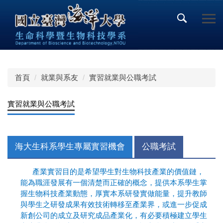
跳
到
主
要
內
容
區
首頁
就業與系友
實習就業與公職考試
實習就業與公職考試
海大生科系學生專屬實習機會
公職考試
產業實習目的是希望學生對生物科技產業的價值鏈，
能為職涯發展有一個清楚而正確的概念，提供本系學生掌
握生物科技產業動態，厚實本系研發實做能量，提升教師
與學生之研發成果有效技術轉移至產業界，或進一步促成
新創公司的成立及研究成品產業化，有必要積極建立學生