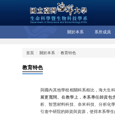
跳
到
主
要
內
容
關於本系
系所成員
區
首頁
關於本系
教育特色
教育特色
與國內其他學校相關科系相比，
海大生
展更寬闊。
在教學上，本系專任師資包
析、智慧材料科技、奈米科技、分析化
引進中研院的師資與資源，使得本系學生