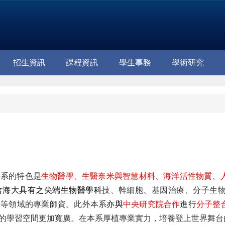
招生資訊
課程資訊
學生事務
學術研究
科系的特色是
生物醫學、生醫奈米與智慧材料、海洋活性物質、
含海大具有之尖端生物醫學
科
技、幹細胞
、基因治療、分子生
學等領域的專業師資。此外本系
亦與
中央研究院合作
進
行
分子整合生物
的學習空間更加寬廣。在本系厚植專業實力，培養登上世界舞台