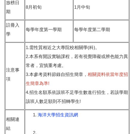
放榜日
8
1
月初旬
月中旬
期
註冊入
每學年度第一學期
每學年度第二學期
學
1.
(
)
需性質相近之大專院校相關學
科
。
2.
本系有開設實驗課程，若有視覺障礙或辨色能力異
常者，宜慎重考慮。
注意事
3.
本參考資料節錄自招生簡章，
相關資料依當年度招
項
!
生簡章為準
4.
招生名額系依該班不足學生數進行招生，若該學期
!
該班人數足額則不招轉學生
海洋大學招生資訊網
相關連
結