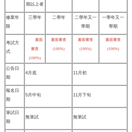
期以上者
修業年
三學年
二學年
二學年又一
一學年又一
限
學期
學期
書面
書面審查
書面審查
書面審查
考試方
審查
(100%)
(100%)
(100%)
式
(100%)
公告日
4
11
月底
月初
期
報名日
5
11
月中旬
月下旬
期
筆試日
無
筆試
無筆試
期