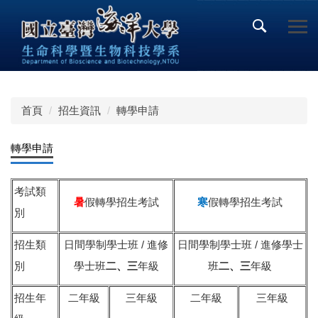
跳
到
主
要
內
容
區
首頁
招生資訊
轉學申請
轉學申請
考試類
暑
假轉學招生考試
寒
假轉學招生考試
別
/
/
招生類
日間學制學士班
進修
日間學制學士班
進修學士
別
學士班
二、三
年級
班
二、三
年級
招生年
二年級
三年級
二年級
三年級