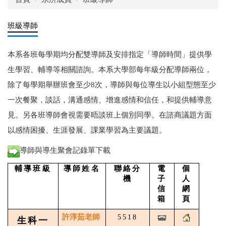
班級導師
本系各班每學期均分配雙導師及安排指定「導師時間」提供學
生學習、輔導等相關諮詢。本系大學部每年級分配導師兩位，
除了每學期舉辦班會至少
8
次，導師與每位導生以小組型態至少
一次餐聚，談話，溝通感情、增進感情和信任，和提供輔導意
見。另各班導師會視需要晤談班上個別同學。在諮商議題方面
以感情困擾、生涯發展、課業學習為主要議題。
導師與導生聚會記錄單下載
輔導班級
導師姓名
聯絡分
電
個
機
子
人
信
網
箱
頁
許淳
茹
老師
5518
生科一